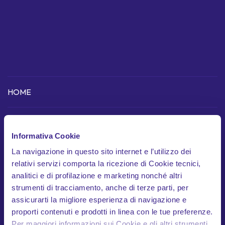
HOME
COME FUNZIONA
Informativa Cookie
Scopri l'app
La navigazione in questo sito internet e l’utilizzo dei
Dispositivo telematico
relativi servizi comporta la ricezione di Cookie tecnici,
analitici e di profilazione e marketing nonché altri
In cosa siamo unici
strumenti di tracciamento, anche di terze parti, per
assicurarti la migliore esperienza di navigazione e
Garanzie
proporti contenuti e prodotti in linea con le tue preferenze.
Documenti contrattuali
Per maggiori informazioni sui Cookie e gli altri strumenti