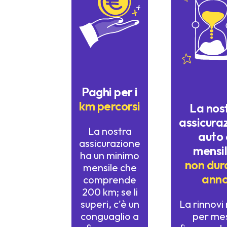
Paghi per i
km percorsi
La nos
assicura
La nostra
auto 
assicurazione
mensil
ha un minimo
non dur
mensile che
ann
comprende
200 km; se li
superi, c'è un
La rinnov
conguaglio a
per me