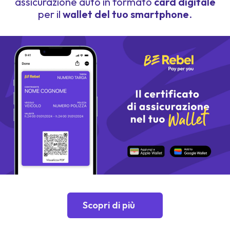
assicurazione auto in formato
card digitale
per il
wallet del tuo smartphone
.
Scopri di più