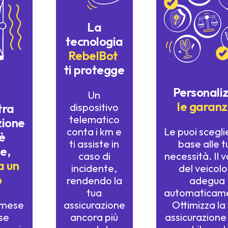
La
tecnologia
RebelBot
ti protegge
Personali
Un
le garanz
tra
dispositivo
telematico
zione
conta i km e
Le puoi scegli
è
ti assiste in
base alle t
e,
caso di
necessità. Il 
a un
incidente,
del veicolo 
o
rendendo la
adegua
tua
automaticam
i mese
assicurazione
Ottimizza la
se
ancora più
assicurazione