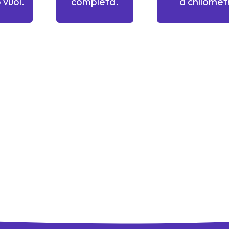
 vuoi.
completa.
a chilometr