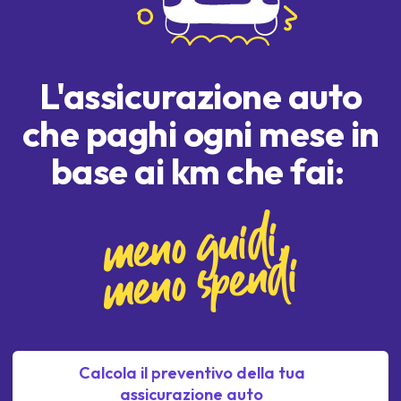
L'assicurazione auto
che paghi ogni mese in
base ai km che fai:
meno guidi,
meno spendi
Calcola il preventivo della tua
assicurazione auto