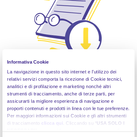
Informativa Cookie
La navigazione in questo sito internet e l’utilizzo dei
Cosa dicono di noi
relativi servizi comporta la ricezione di Cookie tecnici,
analitici e di profilazione e marketing nonché altri
strumenti di tracciamento, anche di terze parti, per
Scopri come la stampa racconta la nostra visione, le
nostre innovazioni e i traguardi raggiunti.
assicurarti la migliore esperienza di navigazione e
proporti contenuti e prodotti in linea con le tue preferenze.
Per maggiori informazioni sui Cookie e gli altri strumenti
Leggi gli articoli
di tracciamento
clicca qui
. Cliccando su “
USA SOLO I
NECESSARI
”, prosegui la navigazione in assenza di