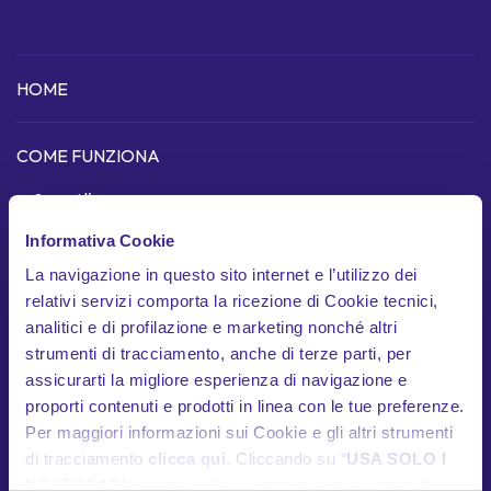
HOME
COME FUNZIONA
Scopri l'app
Informativa Cookie
Dispositivo telematico
La navigazione in questo sito internet e l’utilizzo dei
In cosa siamo unici
relativi servizi comporta la ricezione di Cookie tecnici,
analitici e di profilazione e marketing nonché altri
Garanzie
strumenti di tracciamento, anche di terze parti, per
Documenti contrattuali
assicurarti la migliore esperienza di navigazione e
proporti contenuti e prodotti in linea con le tue preferenze.
Per maggiori informazioni sui Cookie e gli altri strumenti
HELP
di tracciamento
clicca qui
. Cliccando su “
USA SOLO I
Contatti utili
NECESSARI
”, prosegui la navigazione in assenza di