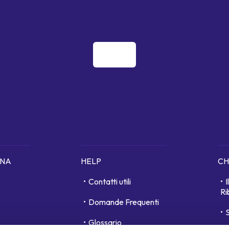
ONA
HELP
CH
Contatti utili
Ri
Domande Frequenti
S
Glossario