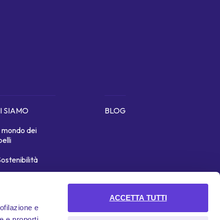
I SIAMO
BLOG
Il mondo dei
belli
ostenibilità
icono di noi
ACCETTA TUTTI
rofilazione e
e e proporti