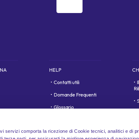
ONA
HELP
CH
Contatti utili
Ri
Domande Frequenti
S
Glossario
unici
D
Area personale
ivi servizi comporta la ricezione di Cookie tecnici, analitici e di p
Whistleblowing
 terze parti, per assicurarti la migliore esperienza di navigazion