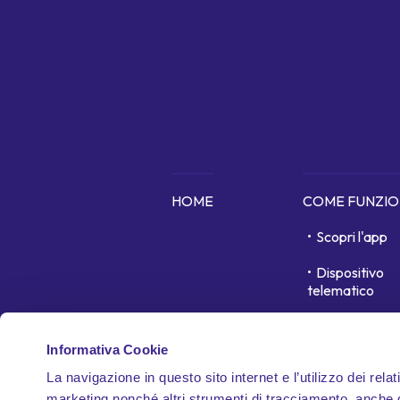
HOME
COME FUNZI
Scopri l'app
Dispositivo
telematico
In cosa siamo 
Informativa Cookie
Garanzie
La navigazione in questo sito internet e l’utilizzo dei relat
Documenti
marketing nonché altri strumenti di tracciamento, anche di