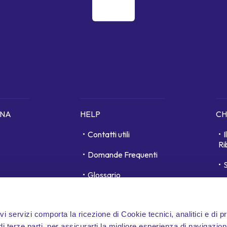
ONA
HELP
CH
Contatti utili
Ri
Domande Frequenti
S
Glossario
unici
D
Area personale
ivi servizi comporta la ricezione di Cookie tecnici, analitici e di p
Whistleblowing
 terze parti, per assicurarti la migliore esperienza di navigazion