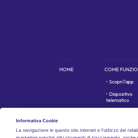
HOME
COME FUNZI
Scopri l'app
Dispositivo
telematico
In cosa siamo 
Informativa Cookie
Garanzie
La navigazione in questo sito internet e l’utilizzo dei relat
Documenti
marketing nonché altri strumenti di tracciamento, anche di