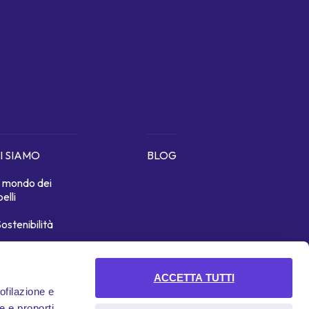
I SIAMO
BLOG
Il mondo dei
belli
ostenibilità
icono di noi
ACCETTA TUTTI
rofilazione e
e e proporti