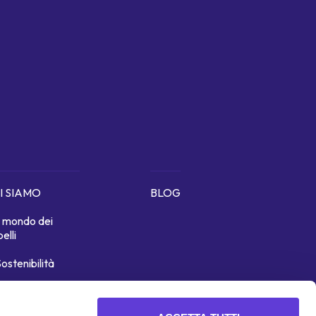
I SIAMO
BLOG
Il mondo dei
belli
ostenibilità
icono di noi