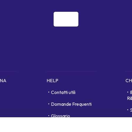
ONA
HELP
CH
Contatti utili
Ri
Domande Frequenti
S
Glossario
unici
D
Area personale