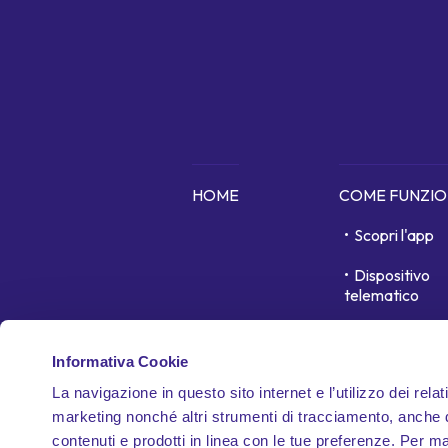
HOME
COME FUNZI
Scopri l'app
Dispositivo
telematico
In cosa siamo 
Informativa Cookie
Garanzie
La navigazione in questo sito internet e l’utilizzo dei relat
Documenti
marketing nonché altri strumenti di tracciamento, anche di
contrattuali
contenuti e prodotti in linea con le tue preferenze. Per m