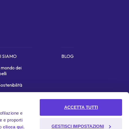
I SIAMO
BLOG
Il mondo dei
belli
ostenibilità
icono di noi
ACCETTA TUTTI
rofilazione e
e e proporti
GESTISCI IMPOSTAZIONI
to
clicca qui
.