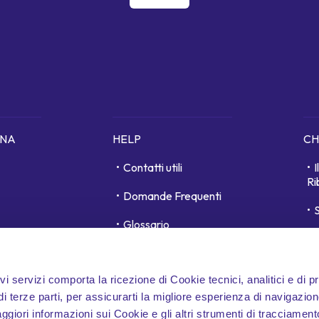
ONA
HELP
CH
Contatti utili
Ri
Domande Frequenti
S
Glossario
unici
D
Area personale
ivi servizi comporta la ricezione di Cookie tecnici, analitici e di p
Whistleblowing
 terze parti, per assicurarti la migliore esperienza di navigazion
Accessibilità
aggiori informazioni sui Cookie e gli altri strumenti di tracciamen