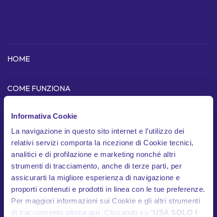
HOME
COME FUNZIONA
Scopri l'app
Informativa Cookie
Dispositivo telematico
La navigazione in questo sito internet e l’utilizzo dei
relativi servizi comporta la ricezione di Cookie tecnici,
In cosa siamo unici
analitici e di profilazione e marketing nonché altri
Garanzie
strumenti di tracciamento, anche di terze parti, per
assicurarti la migliore esperienza di navigazione e
Documenti contrattuali
proporti contenuti e prodotti in linea con le tue preferenze.
Per maggiori informazioni sui Cookie e gli altri strumenti
di tracciamento
clicca qui
. Cliccando su “
USA SOLO I
HELP