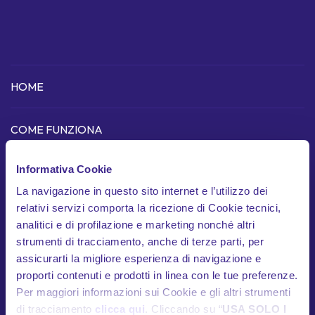
HOME
COME FUNZIONA
Scopri l'app
Informativa Cookie
Dispositivo telematico
La navigazione in questo sito internet e l’utilizzo dei
relativi servizi comporta la ricezione di Cookie tecnici,
In cosa siamo unici
analitici e di profilazione e marketing nonché altri
Garanzie
strumenti di tracciamento, anche di terze parti, per
assicurarti la migliore esperienza di navigazione e
Documenti contrattuali
proporti contenuti e prodotti in linea con le tue preferenze.
Per maggiori informazioni sui Cookie e gli altri strumenti
di tracciamento
clicca qui
. Cliccando su “
USA SOLO I
HELP