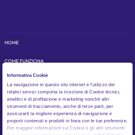
HOME
COME FUNZIONA
Scopri l'app
Informativa Cookie
La navigazione in questo sito internet e l’utilizzo dei
Dispositivo telematico
relativi servizi comporta la ricezione di Cookie tecnici,
In cosa siamo unici
analitici e di profilazione e marketing nonché altri
strumenti di tracciamento, anche di terze parti, per
Garanzie
assicurarti la migliore esperienza di navigazione e
proporti contenuti e prodotti in linea con le tue preferenze.
Documenti contrattuali
Per maggiori informazioni sui Cookie e gli altri strumenti