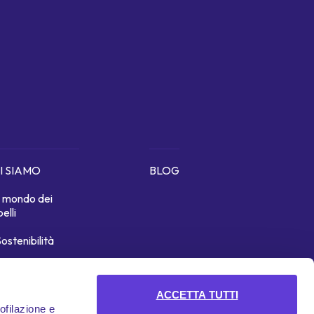
I SIAMO
BLOG
Il mondo dei
belli
ostenibilità
icono di noi
ACCETTA TUTTI
rofilazione e