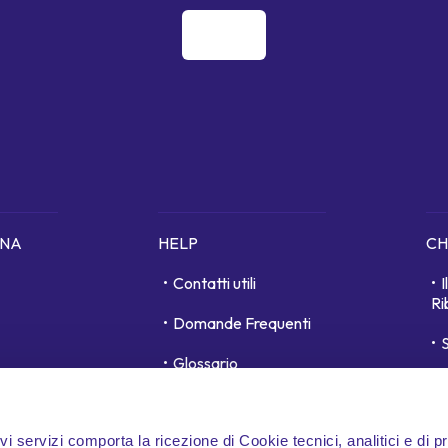
ONA
HELP
CH
Contatti utili
Ri
Domande Frequenti
S
Glossario
unici
D
Area personale
ivi servizi comporta la ricezione di Cookie tecnici, analitici e di p
Whistleblowing