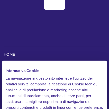
HOME
COME FUNZIONA
Informativa Cookie
La navigazione in questo sito internet e l’utilizzo dei
Scopri l'app
relativi servizi comporta la ricezione di Cookie tecnici,
Dispositivo telematico
analitici e di profilazione e marketing nonché altri
strumenti di tracciamento, anche di terze parti, per
In cosa siamo unici
assicurarti la migliore esperienza di navigazione e
proporti contenuti e prodotti in linea con le tue preferenze.
Garanzie