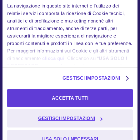
La navigazione in questo sito internet e l’utilizzo dei
relativi servizi comporta la ricezione di Cookie tecnici,
HOME
analitici e di profilazione e marketing nonché altri
strumenti di tracciamento, anche di terze parti, per
assicurarti la migliore esperienza di navigazione e
COME FUNZIONA
proporti contenuti e prodotti in linea con le tue preferenze.
Per maggiori informazioni sui Cookie e gli altri strumenti
Scopri l'app
di tracciamento
clicca qui
. Cliccando su “
USA SOLO I
Dispositivo telematico
NECESSARI
”, prosegui la navigazione in assenza di
Cookie e altri strumenti di tracciamento diversi da quelli
In cosa siamo unici
GESTISCI IMPOSTAZIONI
tecnici. Se desideri acconsentire al posizionamento e
l’utilizzo di tutti i predetti Cookie e gli altri strumenti di
Garanzie
tracciamento, seleziona “
ACCETTA TUTTI
”; se vuoi
ACCETTA TUTTI
Documenti contrattuali
invece selezionare soltanto i Cookie e gli altri strumenti di
tracciamento al cui utilizzo intendi acconsentire,
seleziona “
GESTISCI IMPOSTAZIONI
GESTISCI IMPOSTAZIONI
”.
HELP
Contatti utili
Ulteriori informazioni sulla modalità di trattamento delle
USA SOLO I NECESSARI