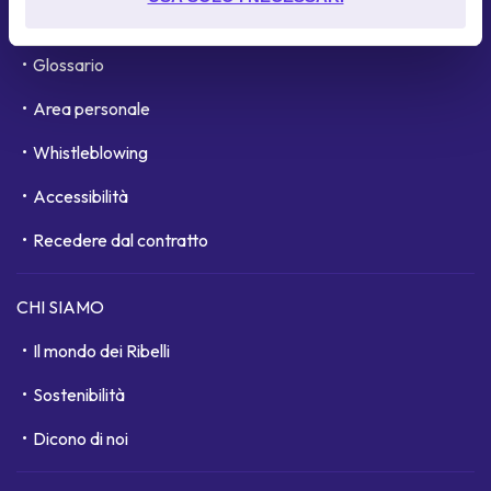
informazioni personali da parte di Google:
Google's
Domande Frequenti
Privacy & Terms Site
Glossario
Area personale
Whistleblowing
Accessibilità
Recedere dal contratto
CHI SIAMO
Il mondo dei Ribelli
Sostenibilità
Dicono di noi