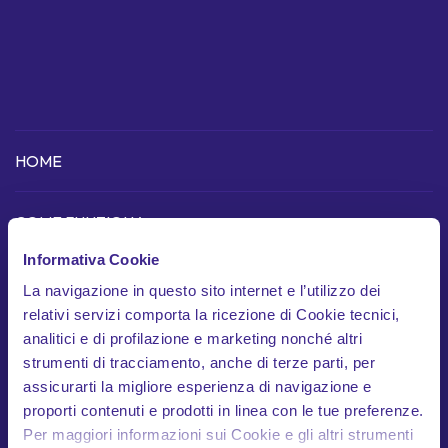
HOME
COME FUNZIONA
Informativa Cookie
Scopri l'app
La navigazione in questo sito internet e l’utilizzo dei
Dispositivo telematico
relativi servizi comporta la ricezione di Cookie tecnici,
analitici e di profilazione e marketing nonché altri
In cosa siamo unici
strumenti di tracciamento, anche di terze parti, per
Garanzie
assicurarti la migliore esperienza di navigazione e
proporti contenuti e prodotti in linea con le tue preferenze.
Documenti contrattuali
Per maggiori informazioni sui Cookie e gli altri strumenti