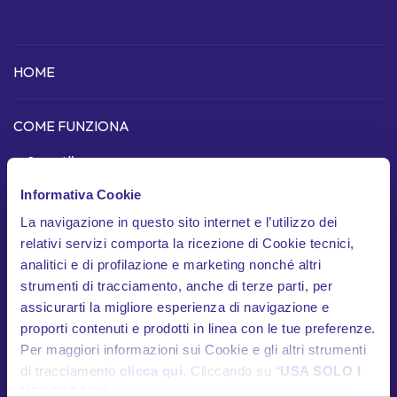
HOME
COME FUNZIONA
Scopri l'app
Informativa Cookie
Dispositivo telematico
La navigazione in questo sito internet e l’utilizzo dei
In cosa siamo unici
relativi servizi comporta la ricezione di Cookie tecnici,
analitici e di profilazione e marketing nonché altri
Garanzie
strumenti di tracciamento, anche di terze parti, per
Documenti contrattuali
assicurarti la migliore esperienza di navigazione e
proporti contenuti e prodotti in linea con le tue preferenze.
Per maggiori informazioni sui Cookie e gli altri strumenti
HELP
di tracciamento
clicca qui
. Cliccando su “
USA SOLO I
Contatti utili
NECESSARI
”, prosegui la navigazione in assenza di