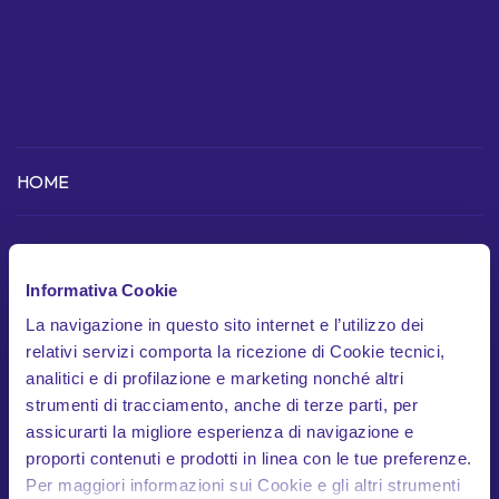
HOME
COME FUNZIONA
Informativa Cookie
Scopri l'app
La navigazione in questo sito internet e l’utilizzo dei
Dispositivo telematico
relativi servizi comporta la ricezione di Cookie tecnici,
analitici e di profilazione e marketing nonché altri
In cosa siamo unici
strumenti di tracciamento, anche di terze parti, per
Garanzie
assicurarti la migliore esperienza di navigazione e
proporti contenuti e prodotti in linea con le tue preferenze.
Documenti contrattuali
Per maggiori informazioni sui Cookie e gli altri strumenti