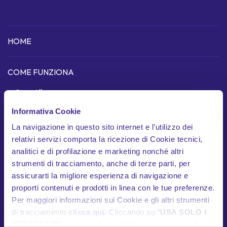
HOME
COME FUNZIONA
Scopri l'app
Informativa Cookie
Dispositivo telematico
La navigazione in questo sito internet e l’utilizzo dei
In cosa siamo unici
relativi servizi comporta la ricezione di Cookie tecnici,
analitici e di profilazione e marketing nonché altri
Garanzie
strumenti di tracciamento, anche di terze parti, per
Documenti contrattuali
assicurarti la migliore esperienza di navigazione e
proporti contenuti e prodotti in linea con le tue preferenze.
Per maggiori informazioni sui Cookie e gli altri strumenti
HELP
di tracciamento
clicca qui
. Cliccando su “
USA SOLO I
Contatti utili
NECESSARI
”, prosegui la navigazione in assenza di