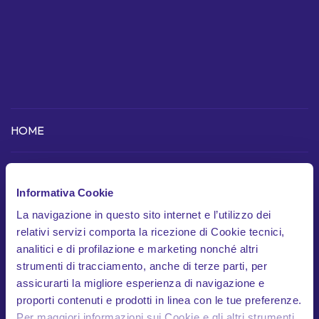
HOME
COME FUNZIONA
Informativa Cookie
Scopri l'app
La navigazione in questo sito internet e l’utilizzo dei
Dispositivo telematico
relativi servizi comporta la ricezione di Cookie tecnici,
analitici e di profilazione e marketing nonché altri
In cosa siamo unici
strumenti di tracciamento, anche di terze parti, per
assicurarti la migliore esperienza di navigazione e
Garanzie
proporti contenuti e prodotti in linea con le tue preferenze.
Documenti contrattuali
Per maggiori informazioni sui Cookie e gli altri strumenti