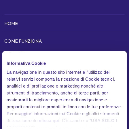
HOME
COME FUNZIONA
Scopri l'app
Informativa Cookie
Dispositivo telematico
La navigazione in questo sito internet e l’utilizzo dei
In cosa siamo unici
relativi servizi comporta la ricezione di Cookie tecnici,
analitici e di profilazione e marketing nonché altri
Garanzie
strumenti di tracciamento, anche di terze parti, per
Documenti contrattuali
assicurarti la migliore esperienza di navigazione e
proporti contenuti e prodotti in linea con le tue preferenze.
Per maggiori informazioni sui Cookie e gli altri strumenti
HELP
di tracciamento
clicca qui
. Cliccando su “
USA SOLO I
Contatti utili
NECESSARI
”, prosegui la navigazione in assenza di