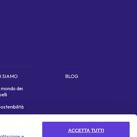
I SIAMO
BLOG
Il mondo dei
belli
ostenibilità
icono di noi
ACCETTA TUTTI
rofilazione e