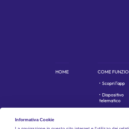
HOME
COME FUNZI
Scopri l'app
Dispositivo
telematico
In cosa siamo 
Informativa Cookie
Garanzie
La navigazione in questo sito internet e l’utilizzo dei relat