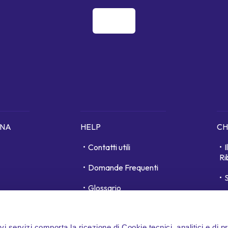
ONA
HELP
CH
Contatti utili
Ri
Domande Frequenti
S
Glossario
unici
D
Area personale
ivi servizi comporta la ricezione di Cookie tecnici, analitici e di p