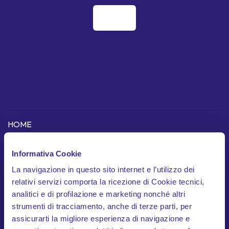
HOME
Informativa Cookie
COME FUNZIONA
La navigazione in questo sito internet e l’utilizzo dei
Scopri l'app
relativi servizi comporta la ricezione di Cookie tecnici,
analitici e di profilazione e marketing nonché altri
Dispositivo telematico
strumenti di tracciamento, anche di terze parti, per
In cosa siamo unici
assicurarti la migliore esperienza di navigazione e