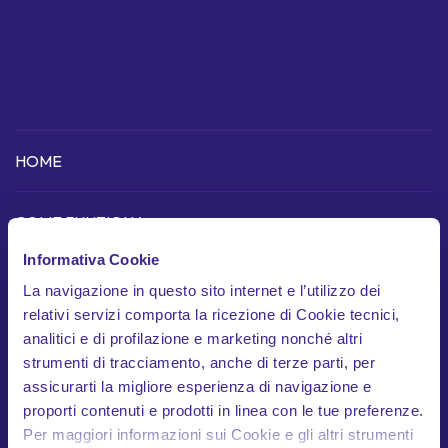
HOME
COME FUNZIONA
Informativa Cookie
Scopri l'app
La navigazione in questo sito internet e l’utilizzo dei
Dispositivo telematico
relativi servizi comporta la ricezione di Cookie tecnici,
analitici e di profilazione e marketing nonché altri
In cosa siamo unici
strumenti di tracciamento, anche di terze parti, per
Garanzie
assicurarti la migliore esperienza di navigazione e
proporti contenuti e prodotti in linea con le tue preferenze.
Documenti contrattuali
Per maggiori informazioni sui Cookie e gli altri strumenti