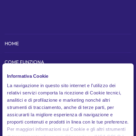
HOME
COME FUNZIONA
Scopri l'app
Informativa Cookie
La navigazione in questo sito internet e l’utilizzo dei
Dispositivo telematico
relativi servizi comporta la ricezione di Cookie tecnici,
In cosa siamo unici
analitici e di profilazione e marketing nonché altri
strumenti di tracciamento, anche di terze parti, per
Garanzie
assicurarti la migliore esperienza di navigazione e
proporti contenuti e prodotti in linea con le tue preferenze.
Documenti contrattuali
Per maggiori informazioni sui Cookie e gli altri strumenti