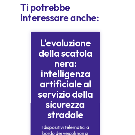
Ti potrebbe
interessare anche:
L'evoluzione
Prodotto BeRebel
della scatola
nera:
intelligenza
artificiale al
servizio della
sicurezza
stradale
I dispositivi telematici a
bordo dei veicoli non si