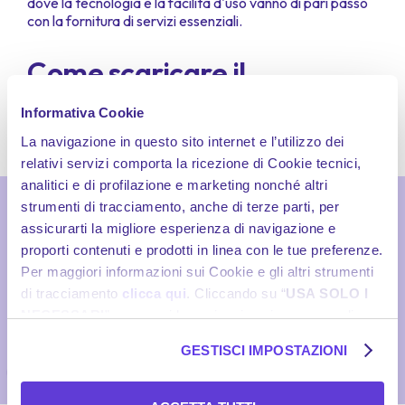
dove la tecnologia e la facilità d'uso vanno di pari passo
con la fornitura di servizi essenziali.
Come scaricare il
certificato digitale sul
Informativa Cookie
proprio smartphone
La navigazione in questo sito internet e l’utilizzo dei
relativi servizi comporta la ricezione di Cookie tecnici,
analitici e di profilazione e marketing nonché altri
strumenti di tracciamento, anche di terze parti, per
assicurarti la migliore esperienza di navigazione e
proporti contenuti e prodotti in linea con le tue preferenze.
Per maggiori informazioni sui Cookie e gli altri strumenti
di tracciamento
clicca qui
. Cliccando su “
USA SOLO I
NECESSARI
”, prosegui la navigazione in assenza di
Cookie e altri strumenti di tracciamento diversi da quelli
GESTISCI IMPOSTAZIONI
tecnici. Se desideri acconsentire al posizionamento e
l’utilizzo di tutti i predetti Cookie e gli altri strumenti di
tracciamento, seleziona “
ACCETTA TUTTI
”; se vuoi