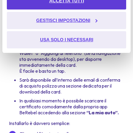
ACCETTA TUTTI
invece selezionare soltanto i Cookie e gli altri strumenti di
Scaricare il certificato di assicurazione della polizza auto
tracciamento al cui utilizzo intendi acconsentire,
BeRebel sul proprio dispositivo mobile è davvero
seleziona “
GESTISCI IMPOSTAZIONI
GESTISCI IMPOSTAZIONI
”.
semplice.
Ulteriori informazioni sulla modalità di trattamento delle
Se è la prima volta che si acquista BeRebel, alla fine
USA SOLO I NECESSARI
del processo di acquisto è possibile cliccare su
informazioni personali da parte di Google:
Google's
“Aggiungi a Apple Wallet” / “Aggiungi a Google
Privacy & Terms Site
Wallet” o “Aggiungi al telefono” (se la navigazione
sta avvenendo da desktop), per disporre
immediatamente della card.
È facile e basta un tap.
Sarà disponibile all’interno delle email di conferma
di acquisto polizza una sezione dedicata per il
download della card.
In qualsiasi momento è possibile scaricare il
certificato comodamente dalla propria app
BeRebel accedendo alla sezione
“La mia auto”.
Installarlo è davvero semplice: